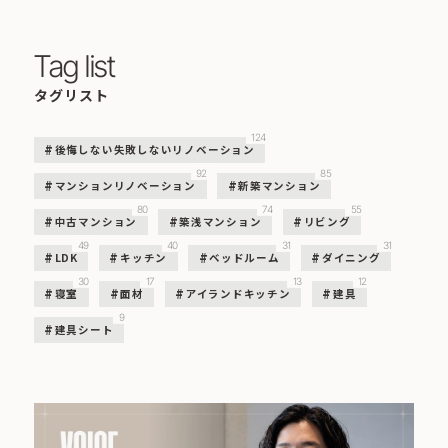
Tag list
タグリスト
124
後悔しない失敗しないリノベーション
92
85
マンションリノベーション
新築マンション
80
74
55
中古マンション
築浅マンション
リビング
49
40
31
31
LDK
キッチン
ベッドルーム
ダイニング
30
17
13
12
寝室
面材
アイランドキッチン
建具
9
建具シート