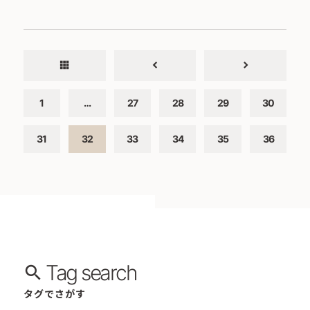
apps
chevron_left
chevron_right
1
…
27
28
29
30
31
32
33
34
35
36
Tag search
タグでさがす