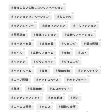
124
後悔しない失敗しないリノベーション
92
90
マンションリノベーション
おしゃれ
88
85
80
ラグジュアリー
新築マンション
中古マンション
74
74
67
照明計画
築浅マンション
高級リノベーション
63
63
55
54
オーダー家具
造作家具
リビング
間接照明
52
51
50
49
タイル
高級リフォーム
収納
LDK
40
32
31
キッチン
ダウンライト
ダイニング
31
30
30
29
ベッドルーム
寝室
壁面収納
ホテルライク
28
27
26
コーブ照明
デッドスペース
カップボード
25
25
23
壁材
生活動線
エコカラット
23
22
21
シンデレラフィット
家事動線
天井
20
20
20
コーニス照明
クロス
間取り変更