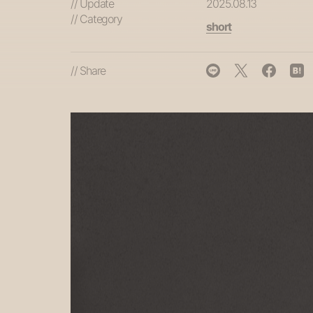
// Update
2025.08.13
// Category
short
// Share