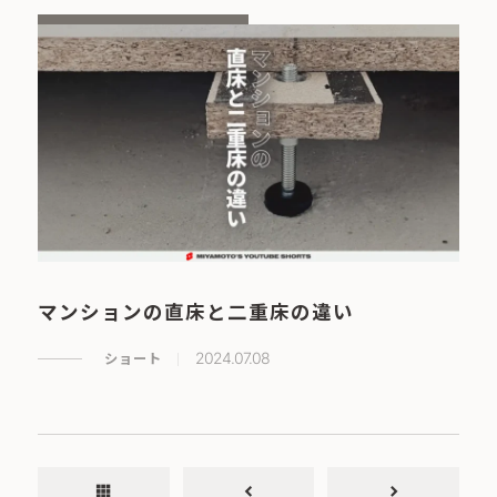
マンションの直床と二重床の違い
ショート
2024.07.08
apps
chevron_left
chevron_right