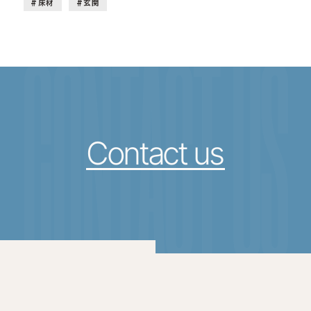
床材
玄関
CONTACT US
Contact us