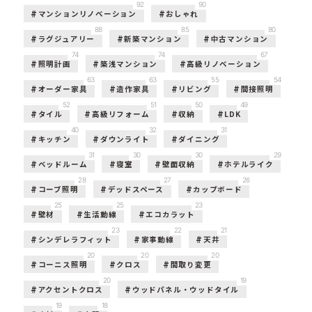
92
90
マンションリノベーション
おしゃれ
88
85
80
ラグジュアリー
新築マンション
中古マンション
74
74
67
照明計画
築浅マンション
高級リノベーション
63
63
55
54
オーダー家具
造作家具
リビング
間接照明
52
51
50
49
タイル
高級リフォーム
収納
LDK
40
32
31
キッチン
ダウンライト
ダイニング
31
30
30
29
ベッドルーム
寝室
壁面収納
ホテルライク
28
27
26
コーブ照明
デッドスペース
カップボード
25
25
23
壁材
生活動線
エコカラット
23
22
21
シンデレラフィット
家事動線
天井
20
20
20
コーニス照明
クロス
間取り変更
20
19
アクセントクロス
ウッドパネル・ウッドタイル
19
18