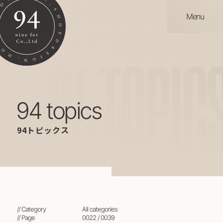
Menu
94
TOPIC
94 topics
94トピックス
// Category
all categories
// Page
0022 / 0039