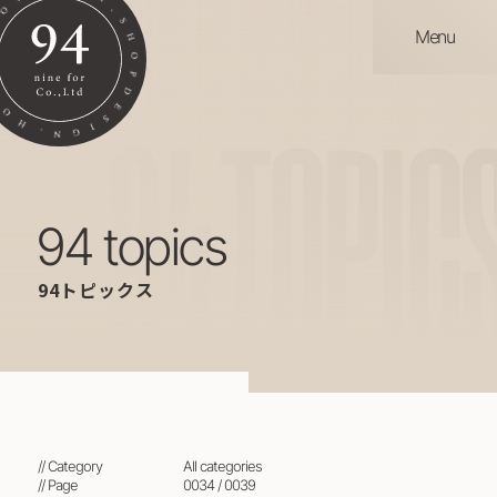
Menu
94
TOPIC
94 topics
94トピックス
// Category
all categories
// Page
0034 / 0039