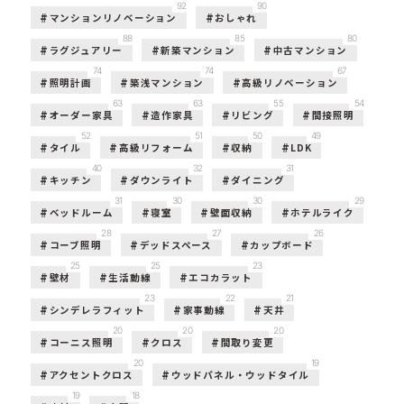
92
90
マンションリノベーション
おしゃれ
88
85
80
ラグジュアリー
新築マンション
中古マンション
74
74
67
照明計画
築浅マンション
高級リノベーション
63
63
55
54
オーダー家具
造作家具
リビング
間接照明
52
51
50
49
タイル
高級リフォーム
収納
LDK
40
32
31
キッチン
ダウンライト
ダイニング
31
30
30
29
ベッドルーム
寝室
壁面収納
ホテルライク
28
27
26
コーブ照明
デッドスペース
カップボード
25
25
23
壁材
生活動線
エコカラット
23
22
21
シンデレラフィット
家事動線
天井
20
20
20
コーニス照明
クロス
間取り変更
20
19
アクセントクロス
ウッドパネル・ウッドタイル
19
18