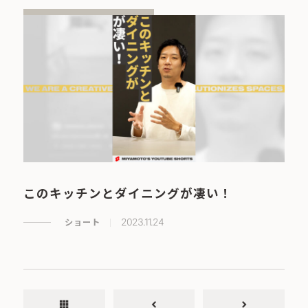
このキッチンとダイニングが凄い！
ショート
2023.11.24
apps
chevron_left
chevron_right