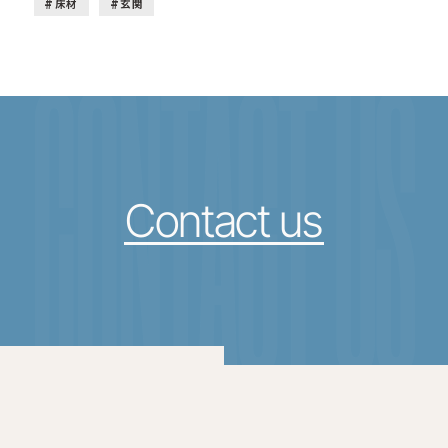
床材
玄関
CONTACT US
Contact us