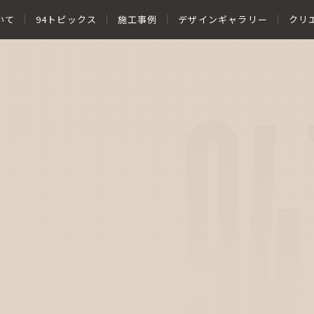
いて
94トピックス
施工事例
デザインギャラリー
クリ
94