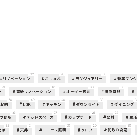
92
90
88
ンリノベーション
おしゃれ
ラグジュアリー
新築マン
74
67
63
63
ン
高級リノベーション
オーダー家具
造作家具
50
49
40
32
3
収納
LDK
キッチン
ダウンライト
ダイニング
28
27
26
25
ーブ照明
デッドスペース
カップボード
壁材
生
22
21
20
20
20
動線
天井
コーニス照明
クロス
間取り変更