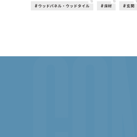
19
19
1
ウッドパネル・ウッドタイル
床材
玄関
CON