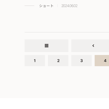
ショート
2024.06.02
apps
chevron_left
1
2
3
4