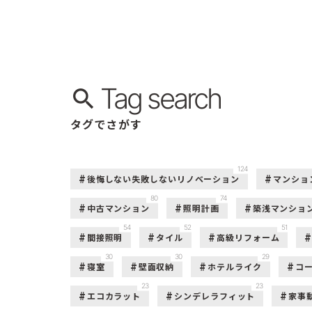
Tag search
タグでさがす
124
後悔しない失敗しないリノベーション
マンショ
80
74
中古マンション
照明計画
築浅マンショ
54
52
51
間接照明
タイル
高級リフォーム
30
30
29
寝室
壁面収納
ホテルライク
コ
23
23
エコカラット
シンデレラフィット
家事