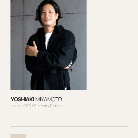
YOSHIAKI
MIYAMOTO
nine for CEO
Director
Planner