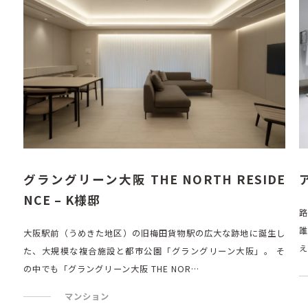
グラングリーン大阪 THE NORTH RESIDE
NCE – K様邸
路
誰
大阪駅前（うめきた地区）の旧梅田貨物駅の広大な跡地に誕生し
え
た、大規模な複合施設と都市公園「グラングリーン大阪」。 そ
の中でも「グラングリーン大阪 THE NOR…
マンション