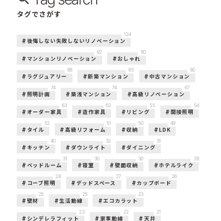
タグでさがす
124
後悔しない失敗しないリノベーション
92
90
マンションリノベーション
おしゃれ
88
85
80
ラグジュアリー
新築マンション
中古マンション
74
74
67
照明計画
築浅マンション
高級リノベーション
63
63
55
54
オーダー家具
造作家具
リビング
間接照明
52
51
50
49
タイル
高級リフォーム
収納
LDK
40
32
31
キッチン
ダウンライト
ダイニング
31
30
30
29
ベッドルーム
寝室
壁面収納
ホテルライク
28
27
26
コーブ照明
デッドスペース
カップボード
25
25
23
壁材
生活動線
エコカラット
23
22
21
シンデレラフィット
家事動線
天井