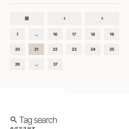
apps
chevron_left
chevron_right
1
…
16
17
18
19
20
21
22
23
24
25
26
…
37
Tag search
タグでさがす