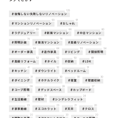
125
後悔しない失敗しないリノベーション
93
91
マンションリノベーション
おしゃれ
89
86
80
ラグジュアリー
新築マンション
中古マンション
74
74
68
照明計画
築浅マンション
高級リノベーション
64
64
55
54
オーダー家具
造作家具
リビング
間接照明
52
52
50
49
高級リフォーム
タイル
収納
LDK
41
32
31
キッチン
ダウンライト
ベッドルーム
31
30
30
30
ダイニング
ホテルライク
寝室
壁面収納
28
28
27
コーブ照明
デッドスペース
カップボード
26
25
24
生活動線
壁材
シンデレラフィット
23
23
21
20
家事動線
エコカラット
天井
クロス
20
20
20