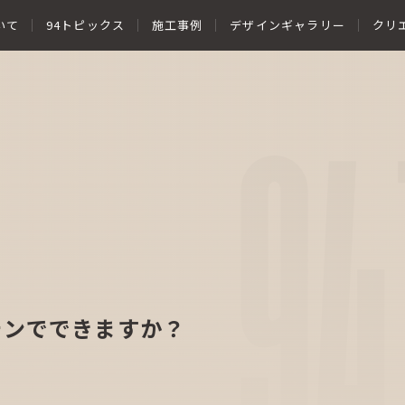
いて
94トピックス
施工事例
デザインギャラリー
クリ
94
テンでできますか？