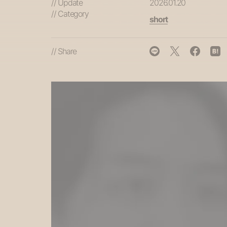
// Update
2026.01.20
// Category
short
// Share