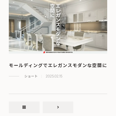
モールディングでエレガンスモダンな空間に
ショート
2025.02.15
apps
chevron_right