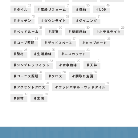
52
51
50
49
タイル
高級リフォーム
収納
LDK
40
32
31
キッチン
ダウンライト
ダイニング
31
30
30
29
ベッドルーム
寝室
壁面収納
ホテルライク
28
27
26
コーブ照明
デッドスペース
カップボード
25
25
23
壁材
生活動線
エコカラット
23
22
21
シンデレラフィット
家事動線
天井
20
20
20
コーニス照明
クロス
間取り変更
20
19
アクセントクロス
ウッドパネル・ウッドタイル
19
18
床材
玄関