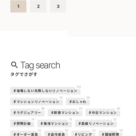
1
2
3
Tag search
タグでさがす
124
後悔しない失敗しないリノベーション
92
90
マンションリノベーション
おしゃれ
88
85
80
ラグジュアリー
新築マンション
中古マンション
74
74
67
照明計画
築浅マンション
高級リノベーション
63
63
55
54
オーダー家具
造作家具
リビング
間接照明