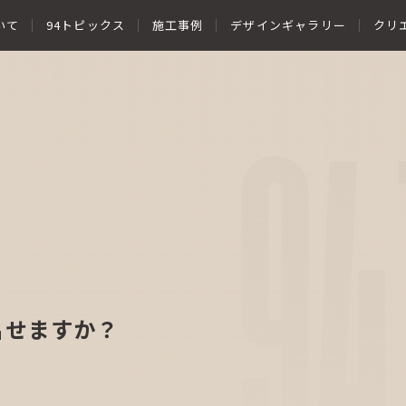
いて
94トピックス
施工事例
デザインギャラリー
クリ
94
出せますか？