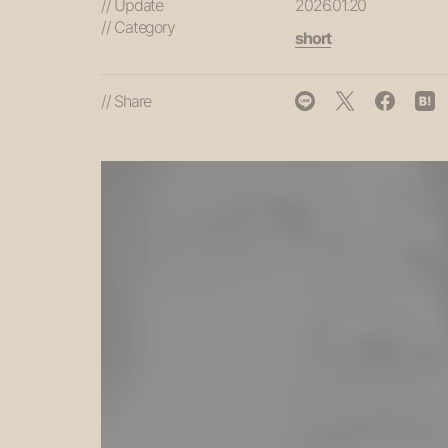
// Update
2026.01.20
// Category
short
// Share