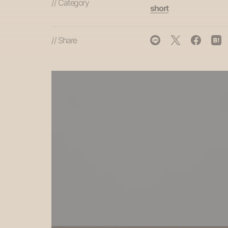
// Category
short
// Share