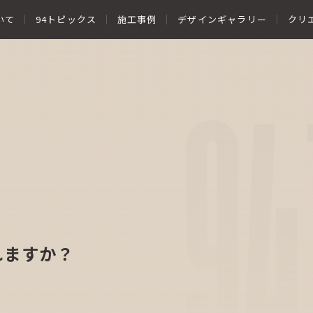
いて
94トピックス
施工事例
デザインギャラリー
クリ
94
れますか？