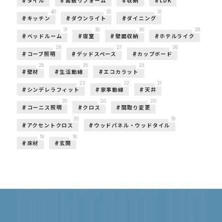
タイル
高級リフォーム
収納
LDK
40
32
31
キッチン
ダウンライト
ダイニング
31
30
30
29
ベッドルーム
寝室
壁面収納
ホテルライク
28
27
26
コーブ照明
デッドスペース
カップボード
25
25
23
壁材
生活動線
エコカラット
23
22
21
シンデレラフィット
家事動線
天井
20
20
20
コーニス照明
クロス
間取り変更
20
19
アクセントクロス
ウッドパネル・ウッドタイル
19
18
床材
玄関