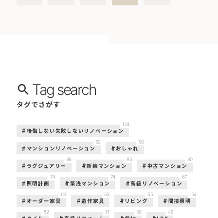
Tag search
タグでさがす
124
後悔しない失敗しないリノベーション
92
90
マンションリノベーション
おしゃれ
88
85
80
ラグジュアリー
新築マンション
中古マンション
74
74
67
照明計画
築浅マンション
高級リノベーション
63
63
55
54
オーダー家具
造作家具
リビング
間接照明
52
51
50
49