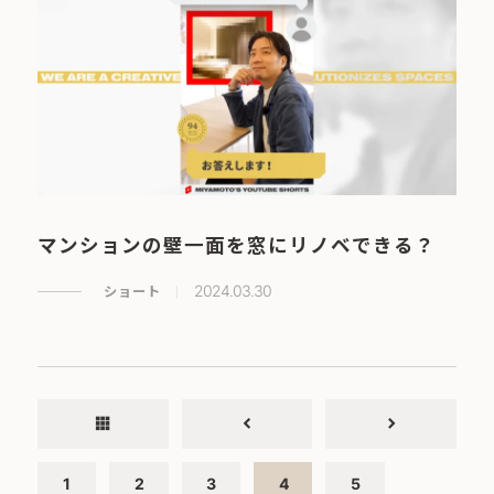
マンションの壁一面を窓にリノベできる？
ショート
2024.03.30
apps
chevron_left
chevron_right
1
2
3
4
5