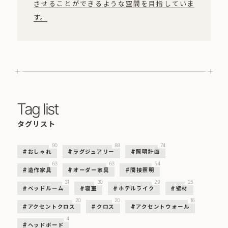
させることができるような空間を目指していま
す。
Tag list
タグリスト
90
88
74
おしゃれ
ラグジュアリー
照明計画
63
63
54
造作家具
オーダー家具
間接照明
31
30
29
25
ベッドルーム
寝室
ホテルライク
壁材
20
20
16
アクセントクロス
クロス
アクセントウォール
4
ヘッドボード