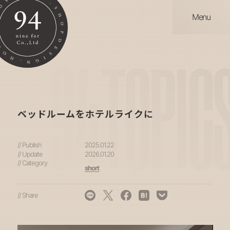
Menu
94
TOPIC
ベッドルームをホテルライクに
// Publish
2025.01.22
// Update
2026.01.20
// Category
short
// Share