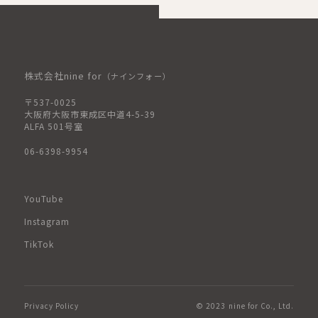
株式会社nine for
（ナインフォー）
〒537-0025
大阪府大阪市東成区中道4-5-39
ALFA 501号室
06-6398-9954
YouTube
Instagram
TikTok
Privacy Policy
© 2023 nine for Co., Ltd.