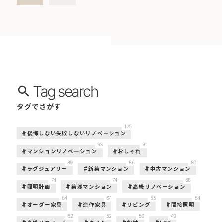
Tag search
タグでさがす
125
後悔しない失敗しないリノベーション
93
91
マンションリノベーション
おしゃれ
89
86
80
ラグジュアリー
新築マンション
中古マンション
74
74
68
照明計画
築浅マンション
高級リノベーション
64
64
55
54
オーダー家具
造作家具
リビング
間接照明
52
52
50
49