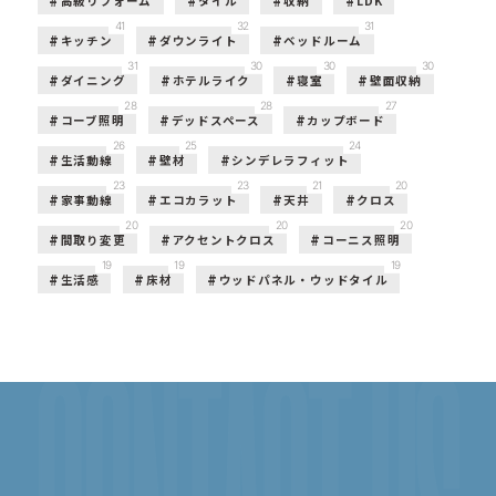
高級リフォーム
タイル
収納
LDK
41
32
31
キッチン
ダウンライト
ベッドルーム
31
30
30
30
ダイニング
ホテルライク
寝室
壁面収納
28
28
27
コーブ照明
デッドスペース
カップボード
26
25
24
生活動線
壁材
シンデレラフィット
23
23
21
20
家事動線
エコカラット
天井
クロス
20
20
20
間取り変更
アクセントクロス
コーニス照明
19
19
19
生活感
床材
ウッドパネル・ウッドタイル