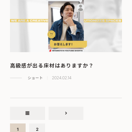
高級感が出る床材はありますか？
ショート
2024.02.14
apps
chevron_right
1
2