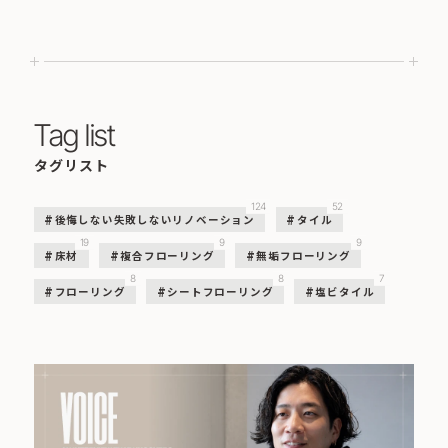
Tag list
タグリスト
124
52
後悔しない失敗しないリノベーション
タイル
19
9
9
床材
複合フローリング
無垢フローリング
8
8
7
フローリング
シートフローリング
塩ビタイル