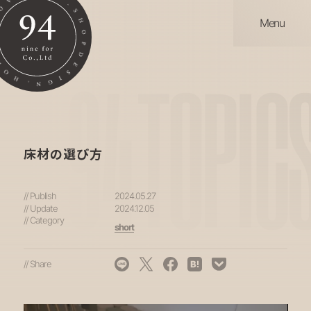
Menu
94
TOPIC
床材の選び方
// Publish
2024.05.27
// Update
2024.12.05
// Category
short
// Share