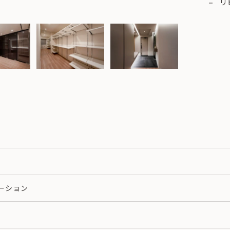
リ
ーション