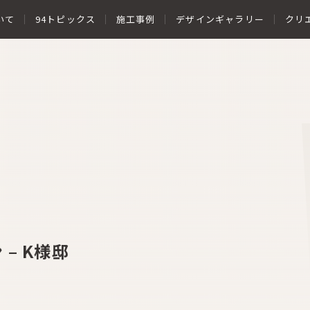
いて
94トピックス
施工事例
デザインギャラリー
クリ
– K様邸