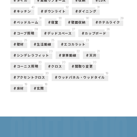
タイル
高級リフォーム
収納
LDK
40
32
31
キッチン
ダウンライト
ダイニング
31
30
30
29
ベッドルーム
寝室
壁面収納
ホテルライク
28
27
26
コーブ照明
デッドスペース
カップボード
25
25
23
壁材
生活動線
エコカラット
23
22
21
シンデレラフィット
家事動線
天井
20
20
20
コーニス照明
クロス
間取り変更
20
19
アクセントクロス
ウッドパネル・ウッドタイル
19
18
床材
玄関