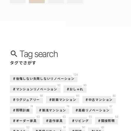
Tag search
タグでさがす
124
後悔しない失敗しないリノベーション
92
90
マンションリノベーション
おしゃれ
88
85
80
ラグジュアリー
新築マンション
中古マンション
74
74
67
照明計画
築浅マンション
高級リノベーション
63
63
55
54
オーダー家具
造作家具
リビング
間接照明
52
51
50
49