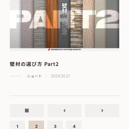
壁材の選び方 Part2
ショート
2024.05.21
apps
chevron_left
chevron_right
1
2
3
4