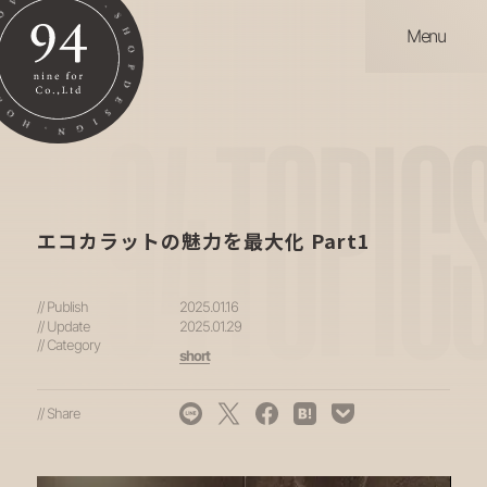
Menu
94
TOPIC
エコカラットの魅力を最大化 Part1
// Publish
2025.01.16
// Update
2025.01.29
// Category
short
// Share