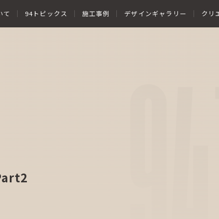
いて
94トピックス
施工事例
デザインギャラリー
クリ
94
rt2