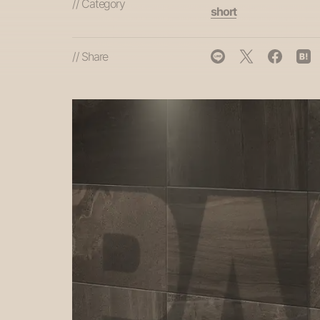
// Category
short
// Share