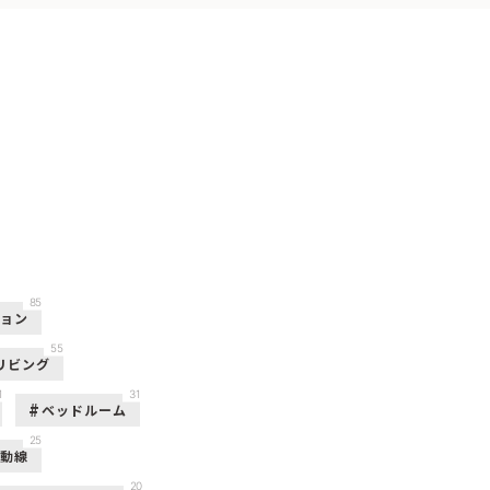
85
ション
55
リビング
1
31
ベッドルーム
25
活動線
20