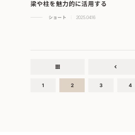
梁や柱を魅力的に活用する
ショート
2025.04.16
apps
chevron_left
1
2
3
4