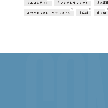
エコカラット
シンデレラフィット
家事
19
19
1
ウッドパネル・ウッドタイル
床材
玄関
CON