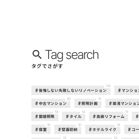
Tag search
タグでさがす
124
後悔しない失敗しないリノベーション
マンショ
80
74
中古マンション
照明計画
築浅マンショ
54
52
51
間接照明
タイル
高級リフォーム
30
30
29
寝室
壁面収納
ホテルライク
コ
23
23