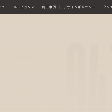
いて
94トピックス
施工事例
デザインギャラリー
クリ
94