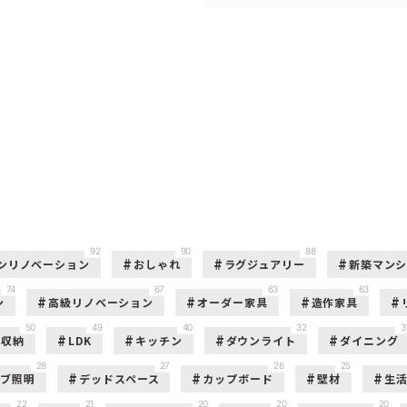
92
90
88
ンリノベーション
おしゃれ
ラグジュアリー
新築マン
74
67
63
63
ン
高級リノベーション
オーダー家具
造作家具
50
49
40
32
3
収納
LDK
キッチン
ダウンライト
ダイニング
28
27
26
25
ーブ照明
デッドスペース
カップボード
壁材
生
22
21
20
20
20