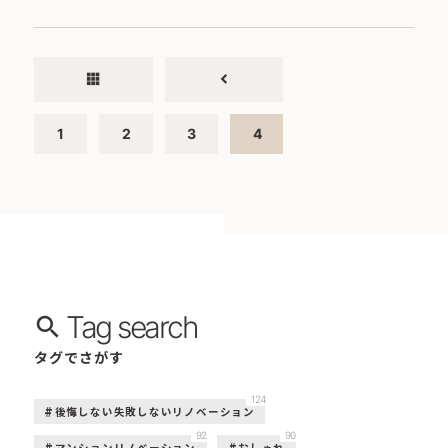
apps
chevron_left
1
2
3
4
Tag search
タグでさがす
124
後悔しない失敗しないリノベーション
92
90
マンションリノベーション
おしゃれ