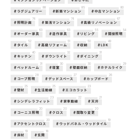
88
85
80
ラグジュアリー
新築マンション
中古マンション
74
74
67
照明計画
築浅マンション
高級リノベーション
63
63
55
54
オーダー家具
造作家具
リビング
間接照明
52
51
50
49
タイル
高級リフォーム
収納
LDK
40
32
31
キッチン
ダウンライト
ダイニング
31
30
30
29
ベッドルーム
寝室
壁面収納
ホテルライク
28
27
26
コーブ照明
デッドスペース
カップボード
25
25
23
壁材
生活動線
エコカラット
23
22
21
シンデレラフィット
家事動線
天井
20
20
20
コーニス照明
クロス
間取り変更
20
19
アクセントクロス
ウッドパネル・ウッドタイル
19
18
床材
玄関