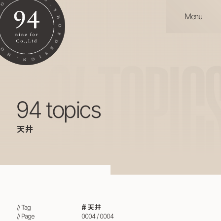
Menu
94
TOPIC
94 topics
天井
天井
// Tag
// Page
0004 / 0004