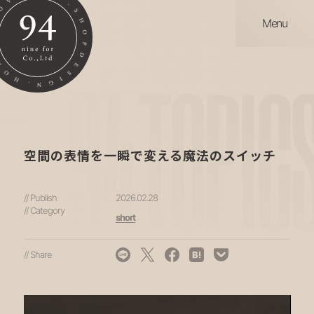
Menu
94
TOPIC
空間の表情を一瞬で変える魔法のスイッチ
// Publish
2026.02.28
// Category
short
// Share