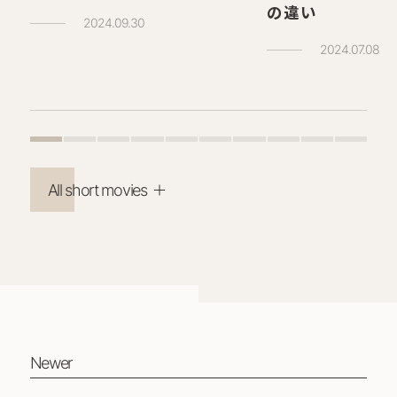
の違い
2024.09.30
2024.07.08
All short movies
Newer