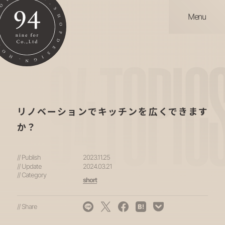
Menu
94
TOPIC
リノベーションでキッチンを広くできます
か？
// Publish
2023.11.25
// Update
2024.03.21
// Category
short
// Share