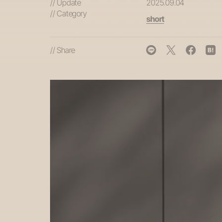
// Update
2025.09.04
// Category
short
// Share