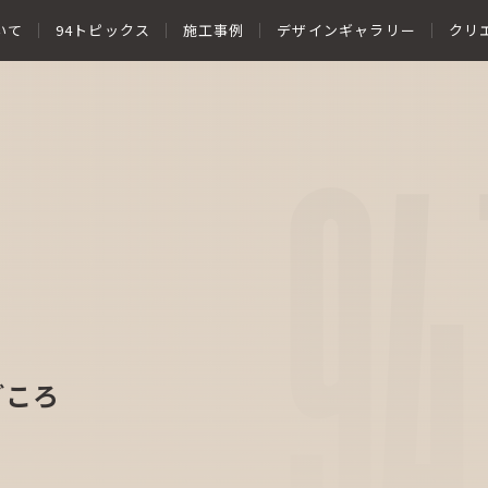
いて
94トピックス
施工事例
デザインギャラリー
クリ
94
どころ