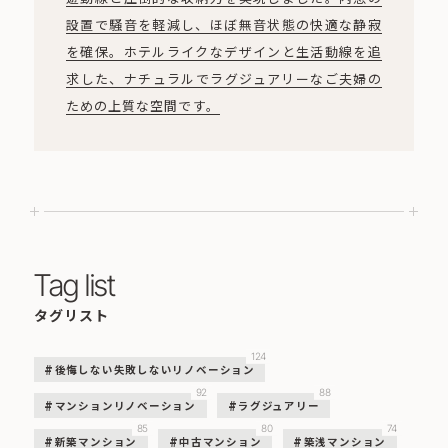
設置で騒音を軽減し、ほぼ無音状態の快適な静寂
を確保。ホテルライクなデザインと生活動線を追
求した、ナチュラルでラグジュアリーなご夫婦の
ための上質な空間です。
Tag list
タグリスト
124
後悔しない失敗しないリノベーション
92
88
マンションリノベーション
ラグジュアリー
85
80
74
新築マンション
中古マンション
築浅マンション