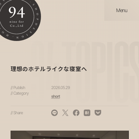
Menu
94
TOPIC
理想のホテルライクな寝室へ
// Publish
2026.05.29
// Category
short
// Share