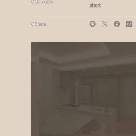
// Category
short
// Share