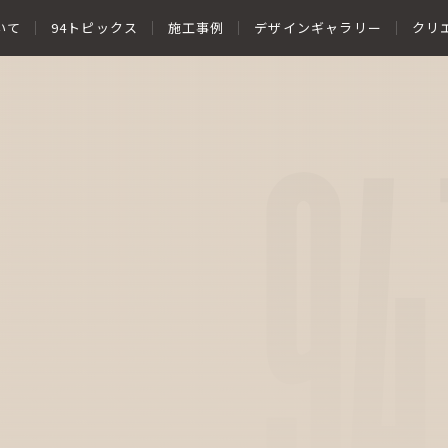
いて
94トピックス
施工事例
デザインギャラリー
クリ
94