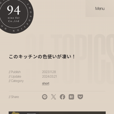
Menu
94
TOPIC
このキッチンの色使いが凄い！
// Publish
2023.11.28
// Update
2024.03.21
// Category
short
// Share