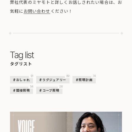
弊社代表のミヤモトと詳しくお話しされたい場合は、お
気軽に
お問い合わせ
ください！
Tag list
タグリスト
91
89
74
おしゃれ
ラグジュアリー
照明計画
54
28
間接照明
コーブ照明