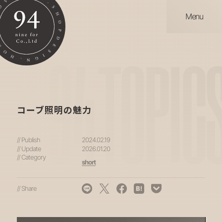
Menu
94
TOPIC
コーブ照明の魅力
// Publish
2024.02.19
// Update
2026.01.20
// Category
short
// Share