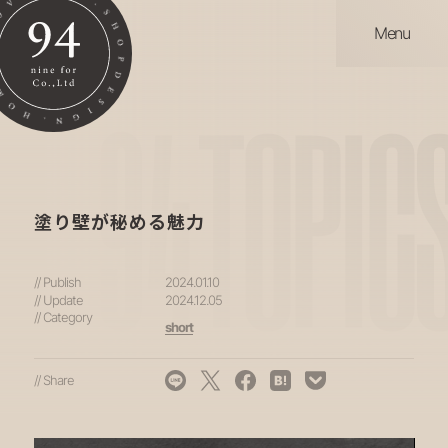
Menu
94
TOPIC
塗り壁が秘める魅力
// Publish
2024.01.10
// Update
2024.12.05
// Category
short
// Share