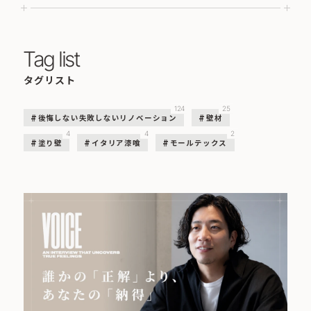
Tag list
タグリスト
124
25
後悔しない失敗しないリノベーション
壁材
4
4
2
塗り壁
イタリア漆喰
モールテックス