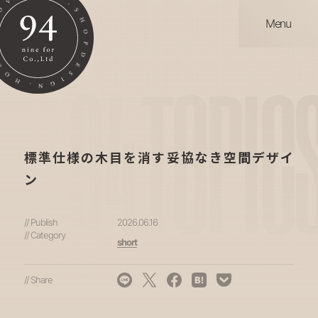
Menu
94
TOPIC
標準仕様の木目を消す妥協なき空間デザイ
ン
// Publish
2026.06.16
// Category
short
// Share