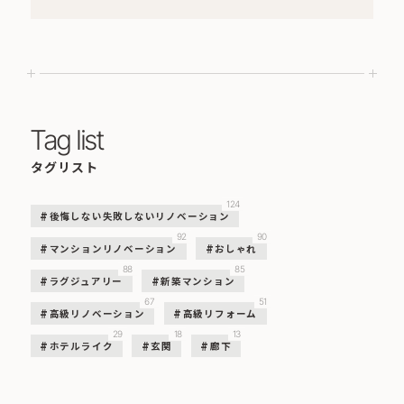
Tag list
タグリスト
124
後悔しない失敗しないリノベーション
92
90
マンションリノベーション
おしゃれ
88
85
ラグジュアリー
新築マンション
67
51
高級リノベーション
高級リフォーム
29
18
13
ホテルライク
玄関
廊下